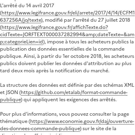
L'arrêté du 14 avril 2017
(
https://www.legifrance.gouv.fr/eli/arrete/2017/4/14/ECFM1
637256A/jo/texte
), modifié par l'arrêté du 27 juillet 2018
(
https://www.legifrance.gouv.fr/affichTexte.do?
cidTexte=JORFTEXT000037282994&amp;dateTexte=&am
p;categorieLien=id
), impose à tous les acheteurs publics la
publication des données essentielles de la commande
publique. Ainsi, à partir du 1er octobre 2018, les acheteurs
publics doivent publier les données d'attribution au plus
tard deux mois après la notification du marché.
La structure des données est définie par des schémas XML
et JSON (
https://github.com/etalab/format-commande-
publique
) qui appliquent les exigences des arrêtés.
Pour plus d'informations, vous pouvez consulter la page
thématique (
https://www.economie.gouv.fr/daj/ouverture-
des-donnees-commande-publique
) sur le site de la