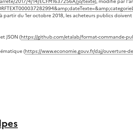
li/arrete/2017/4/14/ECFM1637256A/jo/texte
), modifié par l'a
te=JORFTEXT000037282994&amp;dateTexte=&amp;categorie
 partir du 1er octobre 2018, les acheteurs publics doivent
et JSON (
https://github.com/etalab/format-commande-pu
hématique (
https://www.economie.gouv.fr/daj/ouverture
lpes