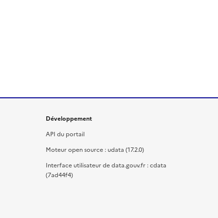
Développement
API du portail
Moteur open source : udata (17.2.0)
Interface utilisateur de data.gouv.fr : cdata
(7ad44f4)