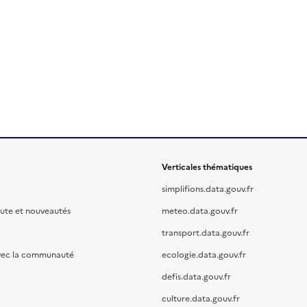
Verticales thématiques
simplifions.data.gouv.fr
oute et nouveautés
meteo.data.gouv.fr
transport.data.gouv.fr
vec la communauté
ecologie.data.gouv.fr
defis.data.gouv.fr
culture.data.gouv.fr