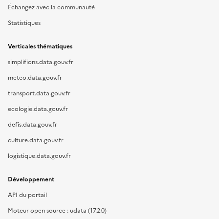
Échangez avec la communauté
Statistiques
Verticales thématiques
simplifions.data.gouv.fr
meteo.data.gouv.fr
transport.data.gouv.fr
ecologie.data.gouv.fr
defis.data.gouv.fr
culture.data.gouv.fr
logistique.data.gouv.fr
Développement
API du portail
Moteur open source : udata (17.2.0)