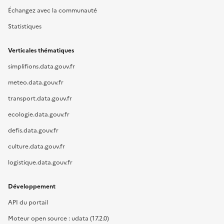
Échangez avec la communauté
Statistiques
Verticales thématiques
simplifions.data.gouv.fr
meteo.data.gouv.fr
transport.data.gouv.fr
ecologie.data.gouv.fr
defis.data.gouv.fr
culture.data.gouv.fr
logistique.data.gouv.fr
Développement
API du portail
Moteur open source : udata (17.2.0)