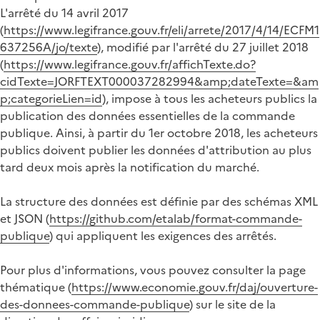
L'arrêté du 14 avril 2017
(
https://www.legifrance.gouv.fr/eli/arrete/2017/4/14/ECFM1
637256A/jo/texte
), modifié par l'arrêté du 27 juillet 2018
(
https://www.legifrance.gouv.fr/affichTexte.do?
cidTexte=JORFTEXT000037282994&amp;dateTexte=&am
p;categorieLien=id
), impose à tous les acheteurs publics la
publication des données essentielles de la commande
publique. Ainsi, à partir du 1er octobre 2018, les acheteurs
publics doivent publier les données d'attribution au plus
tard deux mois après la notification du marché.
La structure des données est définie par des schémas XML
et JSON (
https://github.com/etalab/format-commande-
publique
) qui appliquent les exigences des arrêtés.
Pour plus d'informations, vous pouvez consulter la page
thématique (
https://www.economie.gouv.fr/daj/ouverture-
des-donnees-commande-publique
) sur le site de la