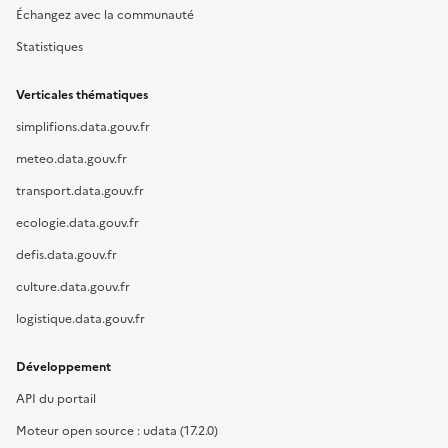
Échangez avec la communauté
Statistiques
Verticales thématiques
simplifions.data.gouv.fr
meteo.data.gouv.fr
transport.data.gouv.fr
ecologie.data.gouv.fr
defis.data.gouv.fr
culture.data.gouv.fr
logistique.data.gouv.fr
Développement
API du portail
Moteur open source : udata (17.2.0)