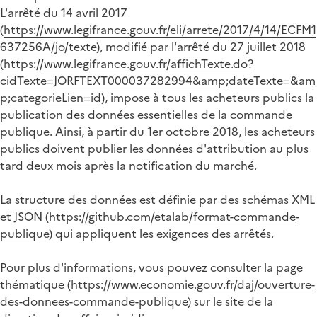
L'arrêté du 14 avril 2017
(
https://www.legifrance.gouv.fr/eli/arrete/2017/4/14/ECFM1
637256A/jo/texte
), modifié par l'arrêté du 27 juillet 2018
(
https://www.legifrance.gouv.fr/affichTexte.do?
cidTexte=JORFTEXT000037282994&amp;dateTexte=&am
p;categorieLien=id
), impose à tous les acheteurs publics la
publication des données essentielles de la commande
publique. Ainsi, à partir du 1er octobre 2018, les acheteurs
publics doivent publier les données d'attribution au plus
tard deux mois après la notification du marché.
La structure des données est définie par des schémas XML
et JSON (
https://github.com/etalab/format-commande-
publique
) qui appliquent les exigences des arrêtés.
Pour plus d'informations, vous pouvez consulter la page
thématique (
https://www.economie.gouv.fr/daj/ouverture-
des-donnees-commande-publique
) sur le site de la