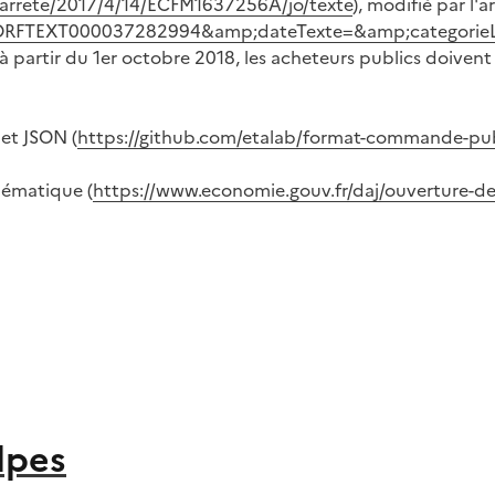
li/arrete/2017/4/14/ECFM1637256A/jo/texte
), modifié par l'a
te=JORFTEXT000037282994&amp;dateTexte=&amp;categorie
 partir du 1er octobre 2018, les acheteurs publics doivent
et JSON (
https://github.com/etalab/format-commande-pu
hématique (
https://www.economie.gouv.fr/daj/ouverture
lpes