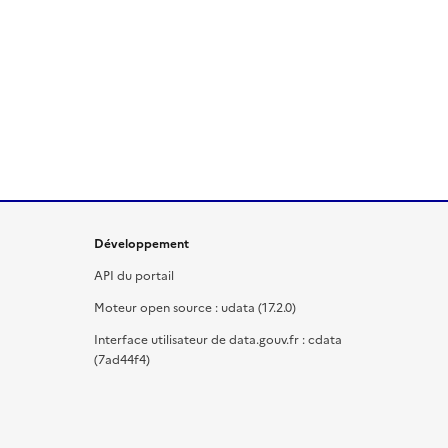
Développement
API du portail
Moteur open source : udata (17.2.0)
Interface utilisateur de data.gouv.fr : cdata
(7ad44f4)