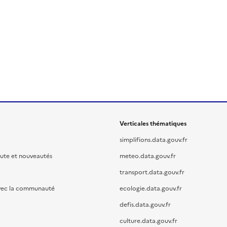
Verticales thématiques
simplifions.data.gouv.fr
oute et nouveautés
meteo.data.gouv.fr
transport.data.gouv.fr
vec la communauté
ecologie.data.gouv.fr
defis.data.gouv.fr
culture.data.gouv.fr