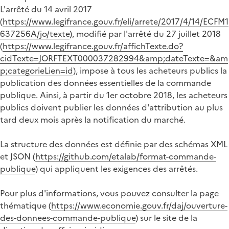
L'arrêté du 14 avril 2017
(
https://www.legifrance.gouv.fr/eli/arrete/2017/4/14/ECFM1
637256A/jo/texte
), modifié par l'arrêté du 27 juillet 2018
(
https://www.legifrance.gouv.fr/affichTexte.do?
cidTexte=JORFTEXT000037282994&amp;dateTexte=&am
p;categorieLien=id
), impose à tous les acheteurs publics la
publication des données essentielles de la commande
publique. Ainsi, à partir du 1er octobre 2018, les acheteurs
publics doivent publier les données d'attribution au plus
tard deux mois après la notification du marché.
La structure des données est définie par des schémas XML
et JSON (
https://github.com/etalab/format-commande-
publique
) qui appliquent les exigences des arrêtés.
Pour plus d'informations, vous pouvez consulter la page
thématique (
https://www.economie.gouv.fr/daj/ouverture-
des-donnees-commande-publique
) sur le site de la