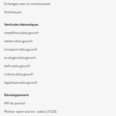
Échangez avec la communauté
Statistiques
Verticales thématiques
simplifions.data.gouv.fr
meteo.data.gouv.fr
transport.data.gouv.fr
ecologie.data.gouv.fr
defis.data.gouv.fr
culture.data.gouv.fr
logistique.data.gouv.fr
Développement
API du portail
Moteur open source : udata (17.2.0)