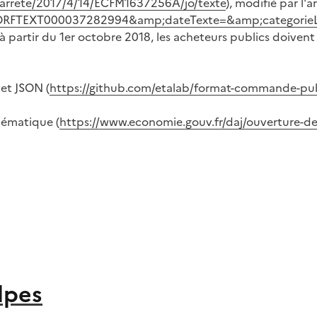
li/arrete/2017/4/14/ECFM1637256A/jo/texte
), modifié par l'a
te=JORFTEXT000037282994&amp;dateTexte=&amp;categorie
 partir du 1er octobre 2018, les acheteurs publics doivent
et JSON (
https://github.com/etalab/format-commande-pu
hématique (
https://www.economie.gouv.fr/daj/ouverture
lpes