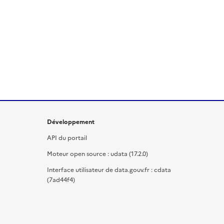
Développement
API du portail
Moteur open source : udata (17.2.0)
Interface utilisateur de data.gouv.fr : cdata
(7ad44f4)