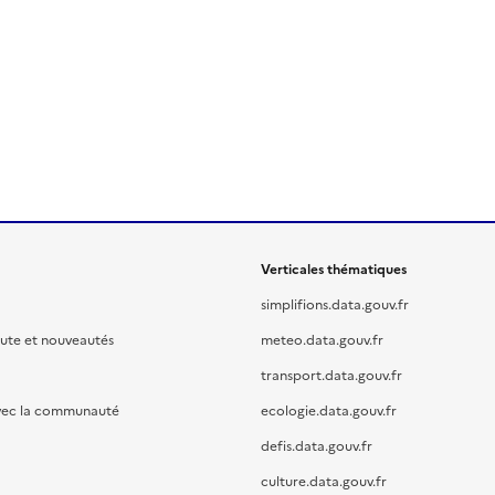
Verticales thématiques
simplifions.data.gouv.fr
oute et nouveautés
meteo.data.gouv.fr
transport.data.gouv.fr
vec la communauté
ecologie.data.gouv.fr
defis.data.gouv.fr
culture.data.gouv.fr