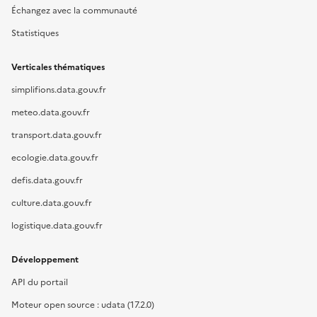
Échangez avec la communauté
Statistiques
Verticales thématiques
simplifions.data.gouv.fr
meteo.data.gouv.fr
transport.data.gouv.fr
ecologie.data.gouv.fr
defis.data.gouv.fr
culture.data.gouv.fr
logistique.data.gouv.fr
Développement
API du portail
Moteur open source : udata (17.2.0)