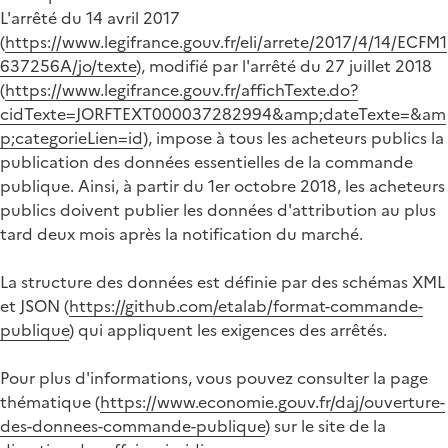
L'arrêté du 14 avril 2017
(
https://www.legifrance.gouv.fr/eli/arrete/2017/4/14/ECFM1
637256A/jo/texte
), modifié par l'arrêté du 27 juillet 2018
(
https://www.legifrance.gouv.fr/affichTexte.do?
cidTexte=JORFTEXT000037282994&amp;dateTexte=&am
p;categorieLien=id
), impose à tous les acheteurs publics la
publication des données essentielles de la commande
publique. Ainsi, à partir du 1er octobre 2018, les acheteurs
publics doivent publier les données d'attribution au plus
tard deux mois après la notification du marché.
La structure des données est définie par des schémas XML
et JSON (
https://github.com/etalab/format-commande-
publique
) qui appliquent les exigences des arrêtés.
Pour plus d'informations, vous pouvez consulter la page
thématique (
https://www.economie.gouv.fr/daj/ouverture-
des-donnees-commande-publique
) sur le site de la