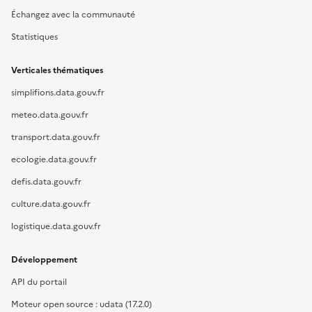
Échangez avec la communauté
Statistiques
Verticales thématiques
simplifions.data.gouv.fr
meteo.data.gouv.fr
transport.data.gouv.fr
ecologie.data.gouv.fr
defis.data.gouv.fr
culture.data.gouv.fr
logistique.data.gouv.fr
Développement
API du portail
Moteur open source : udata (17.2.0)