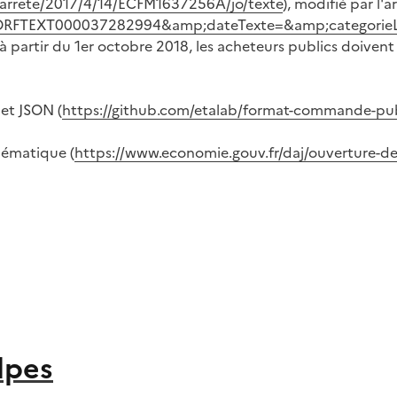
li/arrete/2017/4/14/ECFM1637256A/jo/texte
), modifié par l'a
te=JORFTEXT000037282994&amp;dateTexte=&amp;categorie
 partir du 1er octobre 2018, les acheteurs publics doivent
et JSON (
https://github.com/etalab/format-commande-pu
hématique (
https://www.economie.gouv.fr/daj/ouverture
lpes