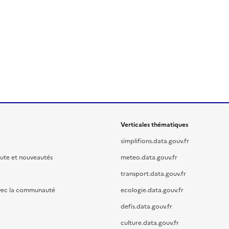
Verticales thématiques
simplifions.data.gouv.fr
oute et nouveautés
meteo.data.gouv.fr
transport.data.gouv.fr
vec la communauté
ecologie.data.gouv.fr
defis.data.gouv.fr
culture.data.gouv.fr