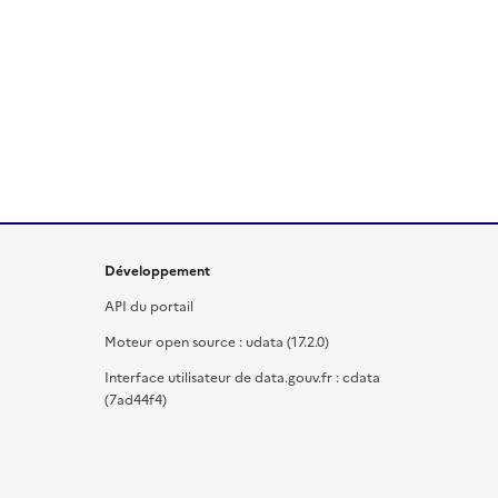
Développement
API du portail
Moteur open source : udata (17.2.0)
Interface utilisateur de data.gouv.fr : cdata
(7ad44f4)