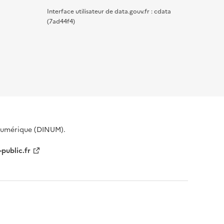
Interface utilisateur de data.gouv.fr : cdata
(7ad44f4)
 Numérique (DINUM).
-public.fr