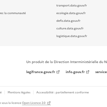
transport.data.gouv.fr
vec la communauté
ecologie.data.gouv.fr
defis.data.gouv.fr
culture.data.gouv.fr
logistique.data.gouv.fr
Un produit de la Direction Interministérielle du
legifrance.gouv.fr
info.gouv.fr
service
té
Mentions légales
Accessibilité : partiellement conforme
e sous la licence
Open Licence 2.0