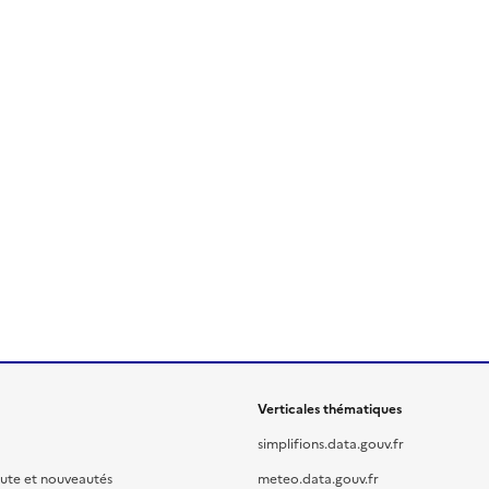
Verticales thématiques
simplifions.data.gouv.fr
oute et nouveautés
meteo.data.gouv.fr