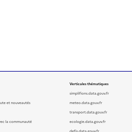
Verticales thématiques
simplifions.data.gouv.fr
oute et nouveautés
meteo.data.gouv.fr
transport.data.gouv.fr
vec la communauté
ecologie.data.gouv.fr
defis.data.gouv.fr