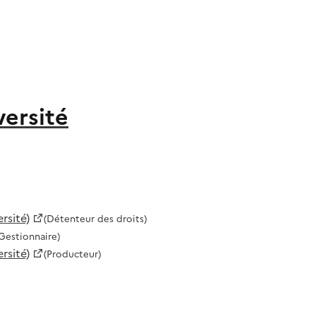
versité
rsité)
(Détenteur des droits)
Gestionnaire)
rsité)
(Producteur)