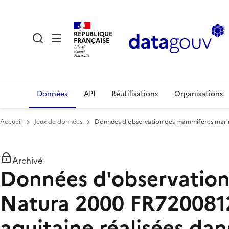
RÉPUBLIQUE
FRANÇAISE
Données
API
Réutilisations
Organisations
Accueil
Jeux de données
Données d'observation des mammifères marins 
Archivé
Données d'observation
Natura 2000 FR7200812 -
aquitaine réalisées da