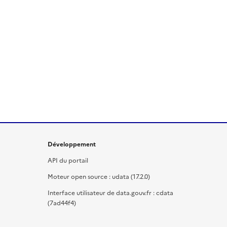
Développement
API du portail
Moteur open source : udata (17.2.0)
Interface utilisateur de data.gouv.fr : cdata
(7ad44f4)