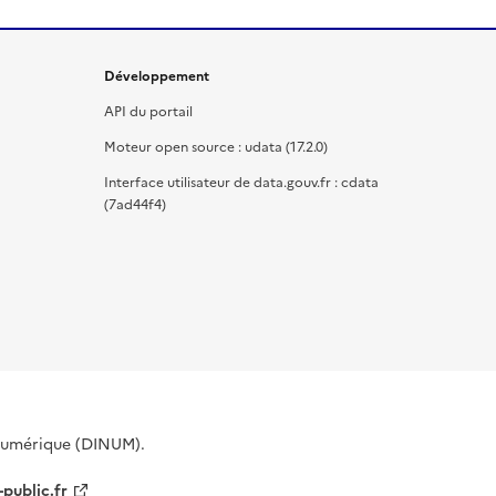
Développement
API du portail
Moteur open source : udata (17.2.0)
Interface utilisateur de data.gouv.fr : cdata
(7ad44f4)
 Numérique (DINUM).
-public.fr