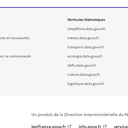
Verticales thématiques
simplifions.data.gouv.fr
oute et nouveautés
meteo.data.gouv.fr
transport.data.gouv.fr
vec la communauté
ecologie.data.gouv.fr
defis.data.gouv.fr
culture.data.gouv.fr
logistique.data.gouv.fr
Un produit de la Direction Interministérielle du
legifrance.gouv.fr
info.gouv.fr
service