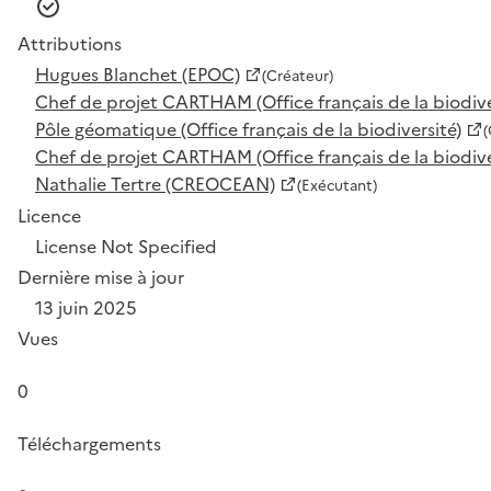
Attributions
Hugues Blanchet (EPOC)
(Créateur)
Chef de projet CARTHAM (Office français de la biodive
Pôle géomatique (Office français de la biodiversité)
(
Chef de projet CARTHAM (Office français de la biodive
Nathalie Tertre (CREOCEAN)
(Exécutant)
Licence
License Not Specified
Dernière mise à jour
13 juin 2025
Vues
0
Téléchargements