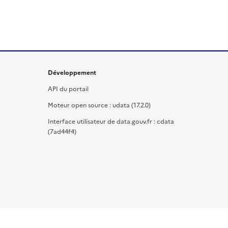
Développement
API du portail
Moteur open source : udata (17.2.0)
Interface utilisateur de data.gouv.fr : cdata
(7ad44f4)