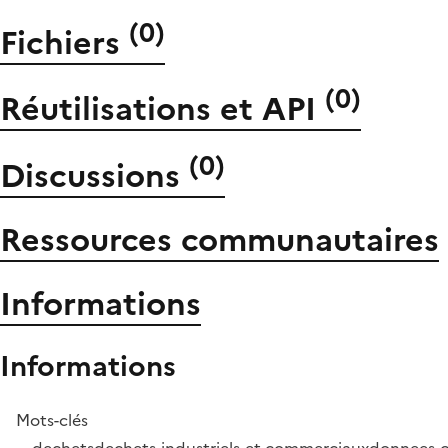
(
0
)
Fichiers
(
0
)
Réutilisations et API
(
0
)
Discussions
Ressources communautaires
Informations
Informations
Mots-clés
dechets
dechets-industriels-et-commerciaux
donnees-o