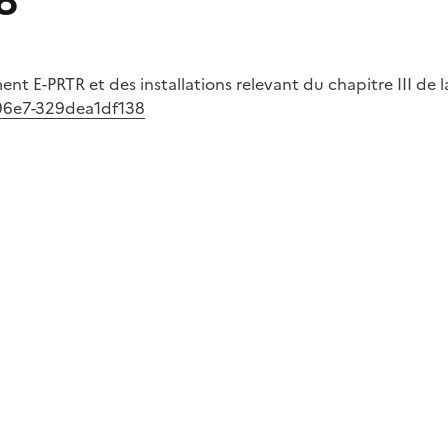
8
 E-PRTR et des installations relevant du chapitre III de la
e-96e7-329dea1df138