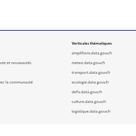
Verticales thématiques
simplifions.data.gouv.fr
oute et nouveautés
meteo.data.gouv.fr
transport.data.gouv.fr
vec la communauté
ecologie.data.gouv.fr
defis.data.gouv.fr
culture.data.gouv.fr
logistique.data.gouv.fr