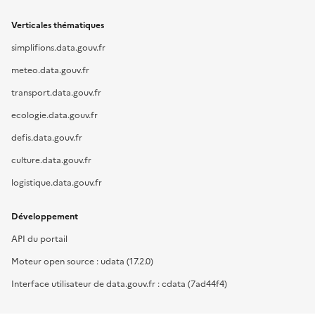
Verticales thématiques
simplifions.data.gouv.fr
meteo.data.gouv.fr
transport.data.gouv.fr
ecologie.data.gouv.fr
defis.data.gouv.fr
culture.data.gouv.fr
logistique.data.gouv.fr
Développement
API du portail
Moteur open source : udata (17.2.0)
Interface utilisateur de data.gouv.fr : cdata (7ad44f4)