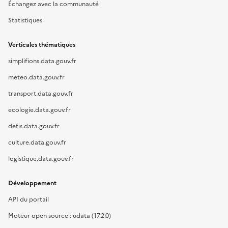
Échangez avec la communauté
Statistiques
Verticales thématiques
simplifions.data.gouv.fr
meteo.data.gouv.fr
transport.data.gouv.fr
ecologie.data.gouv.fr
defis.data.gouv.fr
culture.data.gouv.fr
logistique.data.gouv.fr
Développement
API du portail
Moteur open source : udata (17.2.0)