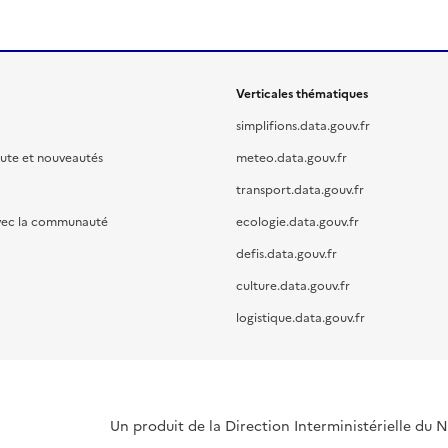
Verticales thématiques
simplifions.data.gouv.fr
oute et nouveautés
meteo.data.gouv.fr
transport.data.gouv.fr
vec la communauté
ecologie.data.gouv.fr
defis.data.gouv.fr
culture.data.gouv.fr
logistique.data.gouv.fr
Un produit de la Direction Interministérielle du