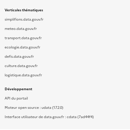
Verticales thématiques
simplifions.data.gouv.fr
meteo.data.gouv.fr
transport.data.gouv.fr
ecologie.data.gouv.fr
defis.data.gouv.fr
culture.data.gouv.fr
logistique.data.gouv.fr
Développement
API du portail
Moteur open source : udata (17.2.0)
Interface utilisateur de data.gouv.fr : cdata (7ad44f4)