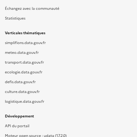
Échangez avec la communauté
Statistiques
Verticales thématiques
simplifions.data.gouv.fr
meteo.data.gouv.fr
transport.data.gouv.fr
ecologie.data.gouv.fr
defis.data.gouv.fr
culture.data.gouv.fr
logistique.data.gouv.fr
Développement
API du portail
Moteur open source : udata (17.2.0)