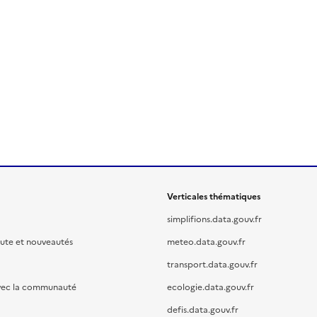
Verticales thématiques
simplifions.data.gouv.fr
oute et nouveautés
meteo.data.gouv.fr
transport.data.gouv.fr
vec la communauté
ecologie.data.gouv.fr
defis.data.gouv.fr