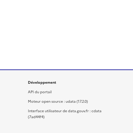
Développement
API du portail
Moteur open source : udata (17.2.0)
Interface utilisateur de data.gouv.fr : cdata
(7ad44f4)