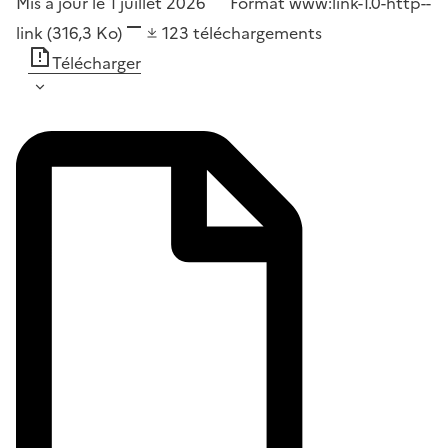
Mis à jour le 1 juillet 2026
Format
www:link-1.0-http--
link
(316,3 Ko)
123
téléchargements
Télécharger