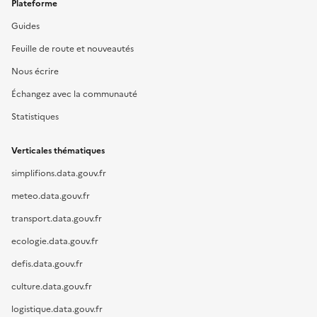
Plateforme
Guides
Feuille de route et nouveautés
Nous écrire
Échangez avec la communauté
Statistiques
Verticales thématiques
simplifions.data.gouv.fr
meteo.data.gouv.fr
transport.data.gouv.fr
ecologie.data.gouv.fr
defis.data.gouv.fr
culture.data.gouv.fr
logistique.data.gouv.fr