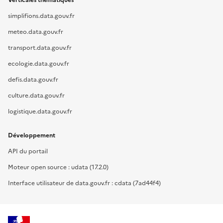
Verticales thématiques
simplifions.data.gouv.fr
meteo.data.gouv.fr
transport.data.gouv.fr
ecologie.data.gouv.fr
defis.data.gouv.fr
culture.data.gouv.fr
logistique.data.gouv.fr
Développement
API du portail
Moteur open source : udata (17.2.0)
Interface utilisateur de data.gouv.fr : cdata (7ad44f4)