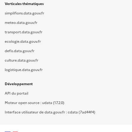
Verticales thématiques
simplifions.data.gouv.fr
meteo.data.gouv.fr
transport.data.gouv.fr
ecologie.data.gouv.fr
defis.data.gouv.fr
culture.data.gouv.fr
logistique.data.gouv.fr
Développement
API du portail
Moteur open source : udata (17.2.0)
Interface utilisateur de data.gouv.fr : cdata (7ad44f4)