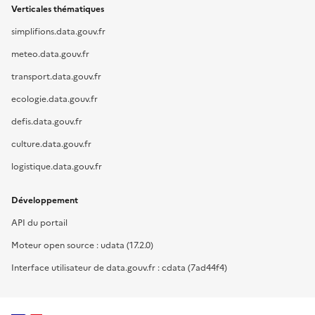
Verticales thématiques
simplifions.data.gouv.fr
meteo.data.gouv.fr
transport.data.gouv.fr
ecologie.data.gouv.fr
defis.data.gouv.fr
culture.data.gouv.fr
logistique.data.gouv.fr
Développement
API du portail
Moteur open source : udata (17.2.0)
Interface utilisateur de data.gouv.fr : cdata (7ad44f4)