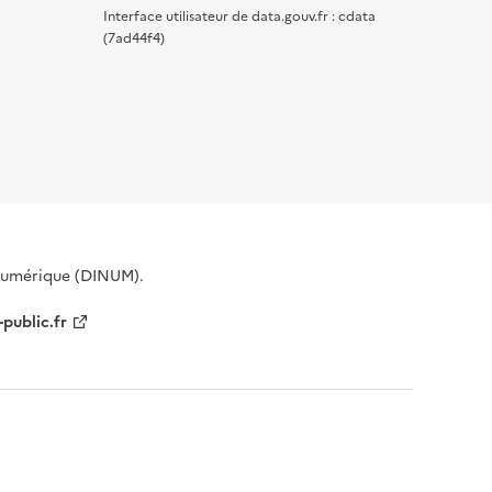
Interface utilisateur de data.gouv.fr : cdata
(7ad44f4)
 Numérique (DINUM).
-public.fr