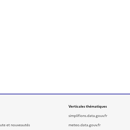
Verticales thématiques
simplifions.data.gouv.fr
oute et nouveautés
meteo.data.gouv.fr