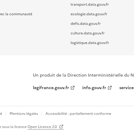
transport.data.gouv.fr
vec la communauté
ecologie.data.gouv.fr
defis.data.gouv.fr
culture.data.gouv.fr
logistique.data.gouv.fr
Un produit de la Direction Interministérielle du
legifrance.gouv.fr
info.gouv.fr
service
té
Mentions légales
Accessibilité : partiellement conforme
e sous la licence
Open Licence 2.0