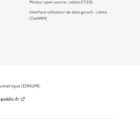
Moteur open source : udata (17.2.0)
Interface utilisateur de data.gouv.fr : cdata
(7ad44f4)
 Numérique (DINUM).
-public.fr