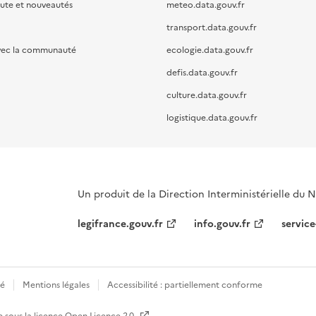
oute et nouveautés
meteo.data.gouv.fr
transport.data.gouv.fr
vec la communauté
ecologie.data.gouv.fr
defis.data.gouv.fr
culture.data.gouv.fr
logistique.data.gouv.fr
Un produit de la Direction Interministérielle du
legifrance.gouv.fr
info.gouv.fr
service
té
Mentions légales
Accessibilité : partiellement conforme
e sous la licence
Open Licence 2.0