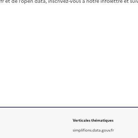
fr et de l’open data, inscrivez-vous à notre infolettre et s
Verticales thématiques
simplifions.data.gouv.fr