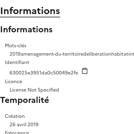
Informations
Informations
Mots-clés
2019
amenagement-du-territoire
deliberation
habitat
in
Identifiant
630025e3951da0c50049e2fe
Licence
License Not Specified
Temporalité
Création
26 avril 2019
Fréquence