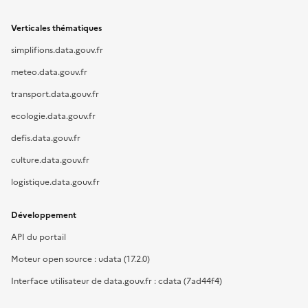
Verticales thématiques
simplifions.data.gouv.fr
meteo.data.gouv.fr
transport.data.gouv.fr
ecologie.data.gouv.fr
defis.data.gouv.fr
culture.data.gouv.fr
logistique.data.gouv.fr
Développement
API du portail
Moteur open source : udata (17.2.0)
Interface utilisateur de data.gouv.fr : cdata (7ad44f4)