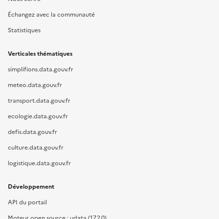
Échangez avec la communauté
Statistiques
Verticales thématiques
simplifions.data.gouv.fr
meteo.data.gouv.fr
transport.data.gouv.fr
ecologie.data.gouv.fr
defis.data.gouv.fr
culture.data.gouv.fr
logistique.data.gouv.fr
Développement
API du portail
Moteur open source : udata (17.2.0)