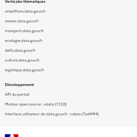
Verticales thématiques
simplifions.data.gouv.fr
meteo.data.gouv.fr
transport.data.gouv.fr
ecologie.data.gouv.fr
defis.data.gouv.fr
culture.data.gouv.fr
logistique.data.gouv.fr
Développement
API du portail
Moteur open source : udata (17.2.0)
Interface utilisateur de data.gouv.fr : cdata (7ad44f4)