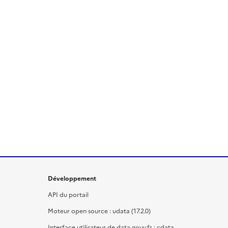
Développement
API du portail
Moteur open source : udata (17.2.0)
Interface utilisateur de data.gouv.fr : cdata