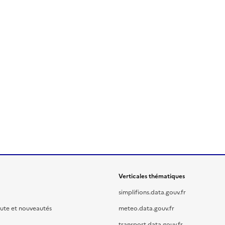
Verticales thématiques
simplifions.data.gouv.fr
oute et nouveautés
meteo.data.gouv.fr
transport.data.gouv.fr