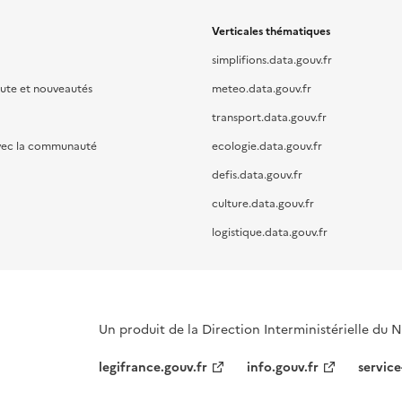
Verticales thématiques
simplifions.data.gouv.fr
oute et nouveautés
meteo.data.gouv.fr
transport.data.gouv.fr
vec la communauté
ecologie.data.gouv.fr
defis.data.gouv.fr
culture.data.gouv.fr
logistique.data.gouv.fr
Un produit de la Direction Interministérielle du
legifrance.gouv.fr
info.gouv.fr
service