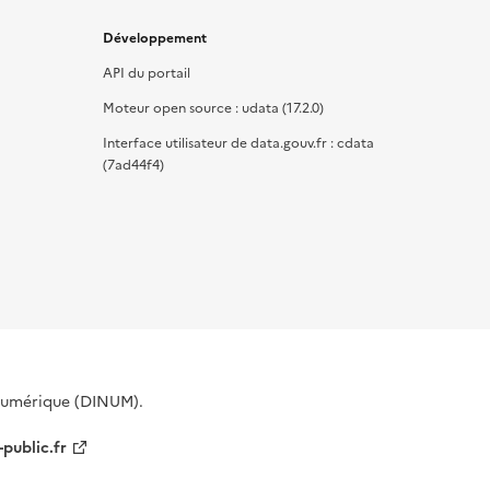
Développement
API du portail
Moteur open source : udata (17.2.0)
Interface utilisateur de data.gouv.fr : cdata
(7ad44f4)
 Numérique (DINUM).
-public.fr