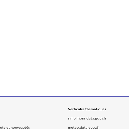
Verticales thématiques
simplifions.data.gouv.fr
oute et nouveautés
meteo.data.gouv.fr