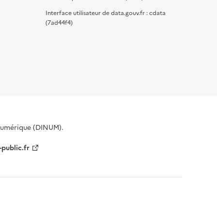
Interface utilisateur de data.gouv.fr : cdata
(7ad44f4)
 Numérique (DINUM).
-public.fr