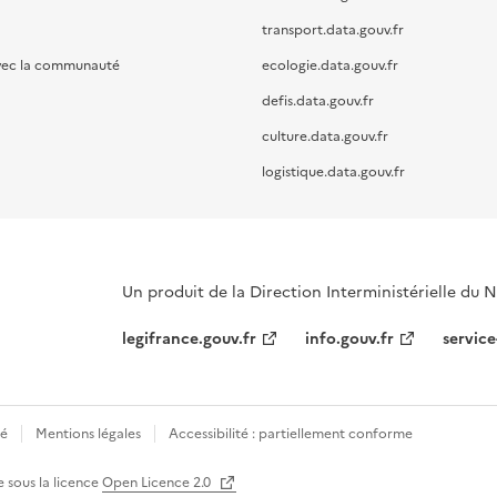
transport.data.gouv.fr
vec la communauté
ecologie.data.gouv.fr
defis.data.gouv.fr
culture.data.gouv.fr
logistique.data.gouv.fr
Un produit de la Direction Interministérielle du
legifrance.gouv.fr
info.gouv.fr
service
té
Mentions légales
Accessibilité : partiellement conforme
e sous la licence
Open Licence 2.0