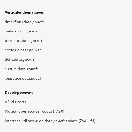
Verticales thématiques
simplifions.data.gouv.fr
meteo.data.gouv.fr
transport.data.gouv.fr
ecologie.data.gouv.fr
defis.data.gouv.fr
culture.data.gouv.fr
logistique.data.gouv.fr
Développement
API du portail
Moteur open source : udata (17.2.0)
Interface utilisateur de data.gouv.fr : cdata (7ad44f4)