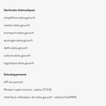
Verticales thématiques
simplifions.data.gouv.fr
meteo.data.gouv.fr
transport.data.gouv.fr
ecologie.data.gouv.fr
defis.data.gouv.fr
culture.data.gouv.fr
logistique.data.gouv.fr
Développement
API du portail
Moteur open source : udata (17.2.0)
Interface utilisateur de data.gouv.fr : cdata (7ad44f4)