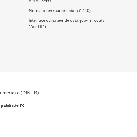
API du portail
Moteur open source : udata (17.2.0)
Interface utilisateur de data.gouv.fr : cdata
(7ad44f4)
 Numérique (DINUM).
-public.fr