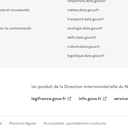
simplifions.data.gouv.fr
oute et nouveautés
meteo.data.gouv.fr
transport.data.gouv.fr
vec la communauté
ecologie.data.gouv.fr
defis.data.gouv.fr
culture.data.gouv.fr
logistique.data.gouv.fr
Un produit de la Direction Interministérielle du
legifrance.gouv.fr
info.gouv.fr
service
té
Mentions légales
Accessibilité : partiellement conforme