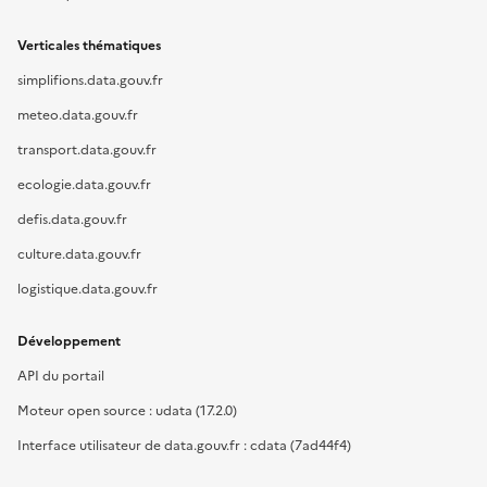
Verticales thématiques
simplifions.data.gouv.fr
meteo.data.gouv.fr
transport.data.gouv.fr
ecologie.data.gouv.fr
defis.data.gouv.fr
culture.data.gouv.fr
logistique.data.gouv.fr
Développement
API du portail
Moteur open source : udata (17.2.0)
Interface utilisateur de data.gouv.fr : cdata (7ad44f4)