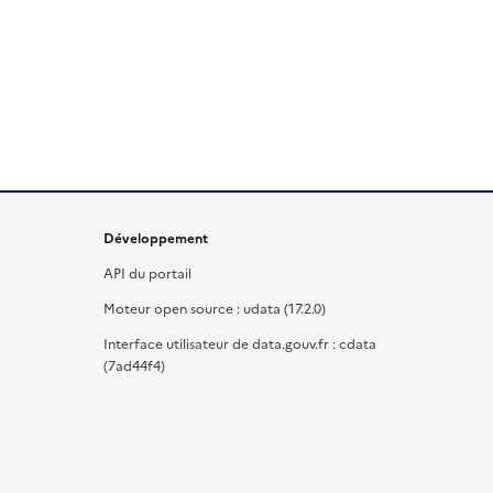
Développement
API du portail
Moteur open source : udata (17.2.0)
Interface utilisateur de data.gouv.fr : cdata
(7ad44f4)