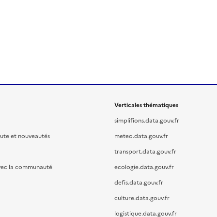
Verticales thématiques
simplifions.data.gouv.fr
oute et nouveautés
meteo.data.gouv.fr
transport.data.gouv.fr
vec la communauté
ecologie.data.gouv.fr
defis.data.gouv.fr
culture.data.gouv.fr
logistique.data.gouv.fr