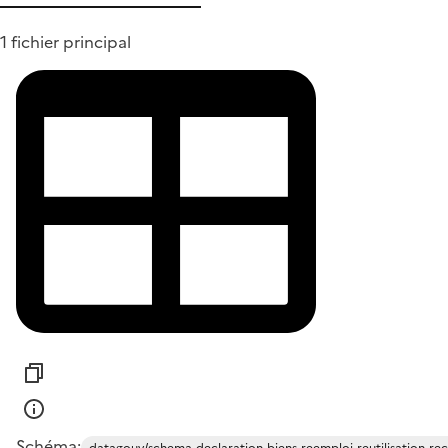
1 fichier principal
Schéma:
datagouv/schema-declaration-biens-reemploi-reutilisation-re