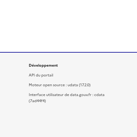
Développement
API du portail
Moteur open source : udata (17.2.0)
Interface utilisateur de data.gouv.fr : cdata
(7ad44f4)