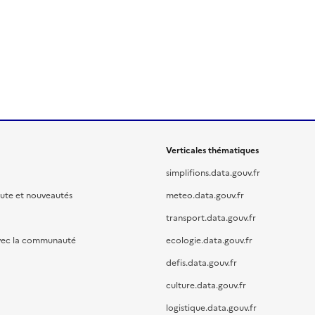
Verticales thématiques
simplifions.data.gouv.fr
oute et nouveautés
meteo.data.gouv.fr
transport.data.gouv.fr
vec la communauté
ecologie.data.gouv.fr
defis.data.gouv.fr
culture.data.gouv.fr
logistique.data.gouv.fr