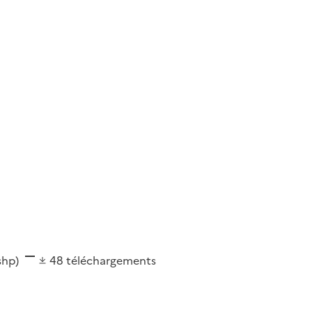
(shp)
48
téléchargements