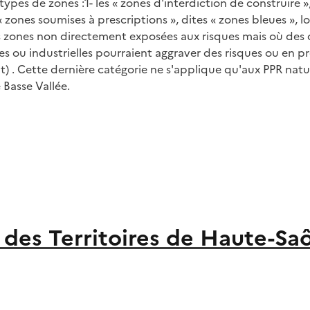
es de zones :1- les « zones d'interdiction de construire », 
s « zones soumises à prescriptions », dites « zones bleues »,
les zones non directement exposées aux risques mais où de
ales ou industrielles pourraient aggraver des risques ou en
t) . Cette dernière catégorie ne s'applique qu'aux PPR natur
Basse Vallée.
des Territoires de Haute-Sa