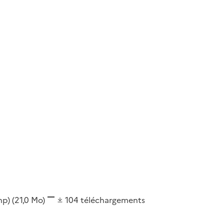
shp)
(21,0 Mo)
104
téléchargements