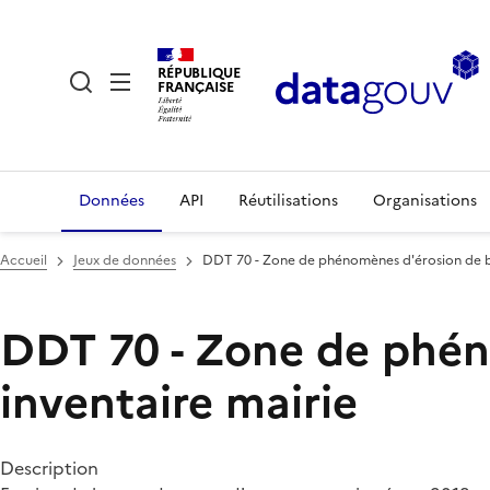
RÉPUBLIQUE
FRANÇAISE
Données
API
Réutilisations
Organisations
Accueil
Jeux de données
DDT 70 - Zone de phénomènes d'érosion de be
DDT 70 - Zone de phén
inventaire mairie
Description