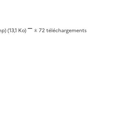
shp)
(13,1 Ko)
72
téléchargements