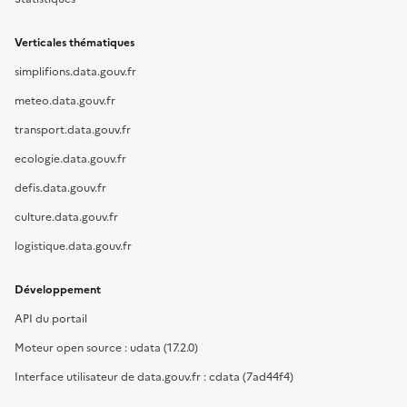
Verticales thématiques
simplifions.data.gouv.fr
meteo.data.gouv.fr
transport.data.gouv.fr
ecologie.data.gouv.fr
defis.data.gouv.fr
culture.data.gouv.fr
logistique.data.gouv.fr
Développement
API du portail
Moteur open source : udata (17.2.0)
Interface utilisateur de data.gouv.fr : cdata (7ad44f4)