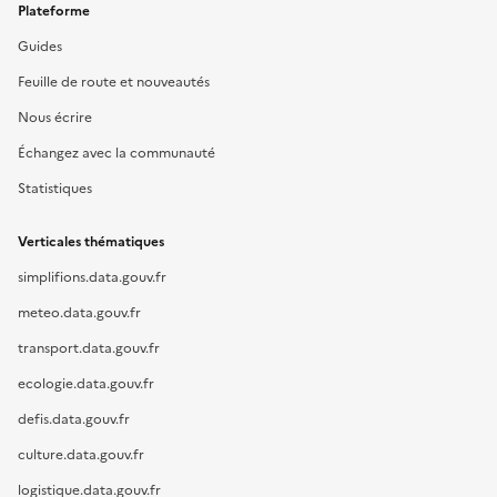
Plateforme
Guides
Feuille de route et nouveautés
Nous écrire
Échangez avec la communauté
Statistiques
Verticales thématiques
simplifions.data.gouv.fr
meteo.data.gouv.fr
transport.data.gouv.fr
ecologie.data.gouv.fr
defis.data.gouv.fr
culture.data.gouv.fr
logistique.data.gouv.fr