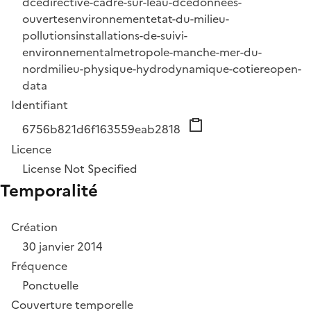
dce
directive-cadre-sur-leau-dce
donnees-
ouvertes
environnement
etat-du-milieu-
pollutions
installations-de-suivi-
environnemental
metropole-manche-mer-du-
nord
milieu-physique-hydrodynamique-cotiere
open-
data
Identifiant
6756b821d6f163559eab2818
Licence
License Not Specified
Temporalité
Création
30 janvier 2014
Fréquence
Ponctuelle
Couverture temporelle