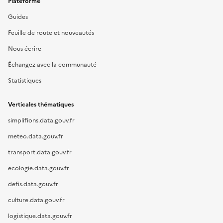
Plateforme
Guides
Feuille de route et nouveautés
Nous écrire
Échangez avec la communauté
Statistiques
Verticales thématiques
simplifions.data.gouv.fr
meteo.data.gouv.fr
transport.data.gouv.fr
ecologie.data.gouv.fr
defis.data.gouv.fr
culture.data.gouv.fr
logistique.data.gouv.fr