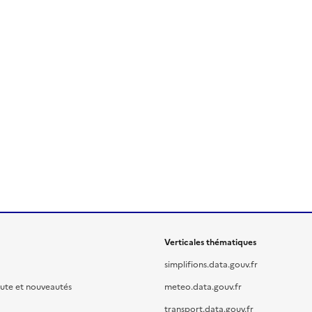
Verticales thématiques
simplifions.data.gouv.fr
oute et nouveautés
meteo.data.gouv.fr
transport.data.gouv.fr