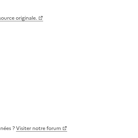
 source originale.
nnées
?
Visiter notre forum