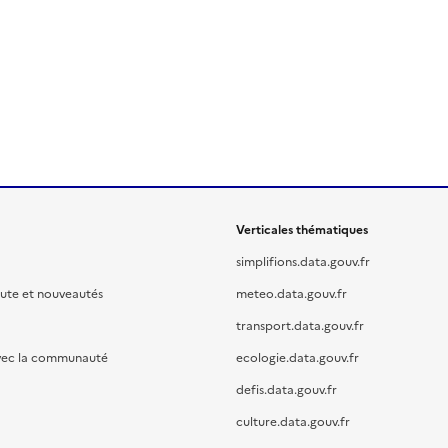
Verticales thématiques
simplifions.data.gouv.fr
oute et nouveautés
meteo.data.gouv.fr
transport.data.gouv.fr
vec la communauté
ecologie.data.gouv.fr
defis.data.gouv.fr
culture.data.gouv.fr