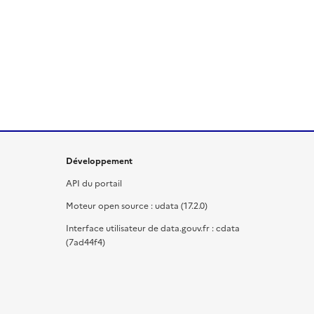
Développement
API du portail
Moteur open source : udata (17.2.0)
Interface utilisateur de data.gouv.fr : cdata
(7ad44f4)