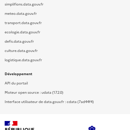
simplifions.data.gouv.fr
meteo.data.gouv.fr
transport.data.gouv.fr
ecologie.data.gouv.fr
defis.data.gouv.fr
culture.data.gouv.fr
logistique.data.gouv.fr
Développement
API du portail
Moteur open source : udata (17.2.0)
Interface utilisateur de data.gouv.fr : cdata (7ad44f4)
RÉPUBLIQUE