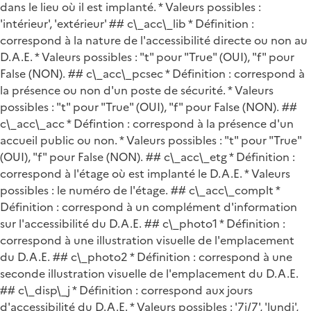
dans le lieu où il est implanté. * Valeurs possibles :
'intérieur', 'extérieur' ## c\_acc\_lib * Définition :
correspond à la nature de l'accessibilité directe ou non au
D.A.E. * Valeurs possibles : "t" pour "True" (OUI), "f" pour
False (NON). ## c\_acc\_pcsec * Définition : correspond à
la présence ou non d'un poste de sécurité. * Valeurs
possibles : "t" pour "True" (OUI), "f" pour False (NON). ##
c\_acc\_acc * Défintion : correspond à la présence d'un
accueil public ou non. * Valeurs possibles : "t" pour "True"
(OUI), "f" pour False (NON). ## c\_acc\_etg * Définition :
correspond à l'étage où est implanté le D.A.E. * Valeurs
possibles : le numéro de l'étage. ## c\_acc\_complt *
Définition : correspond à un complément d'information
sur l'accessibilité du D.A.E. ## c\_photo1 * Définition :
correspond à une illustration visuelle de l'emplacement
du D.A.E. ## c\_photo2 * Définition : correspond à une
seconde illustration visuelle de l'emplacement du D.A.E.
## c\_disp\_j * Définition : correspond aux jours
d'accessibilité du D.A.E. * Valeurs possibles : '7j/7', 'lundi',