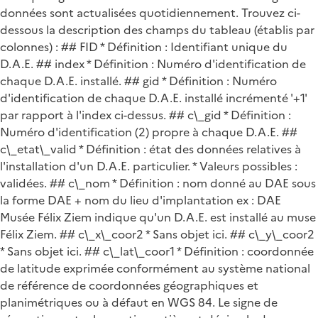
données sont actualisées quotidiennement. Trouvez ci-
dessous la description des champs du tableau (établis par
colonnes) : ## FID * Définition : Identifiant unique du
D.A.E. ## index * Définition : Numéro d'identification de
chaque D.A.E. installé. ## gid * Définition : Numéro
d'identification de chaque D.A.E. installé incrémenté '+1'
par rapport à l'index ci-dessus. ## c\_gid * Définition :
Numéro d'identification (2) propre à chaque D.A.E. ##
c\_etat\_valid * Définition : état des données relatives à
l'installation d'un D.A.E. particulier. * Valeurs possibles :
validées. ## c\_nom * Définition : nom donné au DAE sous
la forme DAE + nom du lieu d'implantation ex : DAE
Musée Félix Ziem indique qu'un D.A.E. est installé au muse
Félix Ziem. ## c\_x\_coor2 * Sans objet ici. ## c\_y\_coor2
* Sans objet ici. ## c\_lat\_coor1 * Définition : coordonnée
de latitude exprimée conformément au système national
de référence de coordonnées géographiques et
planimétriques ou à défaut en WGS 84. Le signe de