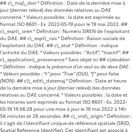
## c\_maj\_don * Définition : Date de la dernière mise à
jour (dernier relevé) des données relatives au DAE
concerné. * Valeurs possibles : la date est exprimée au
format ISO 8601 - Ex. 2022-05-19 pour le 19 mai 2022. ##
c\_expt\_siren * Définition : Numéro SIREN de l'exploitant
du DAE. ## c\_expt\_rais * Définition : Raison sociale de
l'exploitant du DAE. ## c\_etat * Définition : indique
l'activité du DAE. * Valeurs possibles : "Actif", "Inactif". ##
c\_application\_provenance * Sans objet ici ## c\
doublon
* Définition : indique la présence d'un seul ou de deux DAE.
* Valeurs possibles : "t" pour "True" (OUI), "f" pour False
(NON). ## c\
\_edit\_datemaj * Définition : Date et heure
de la dernière mise à jour (dernier relevé) des données
relatives au DAE concerné. * Valeurs possibles : la date et
les horaires sont exprimés au format ISO 8601 - Ex. 2022-
05-19 14:56:28 pour une mise à jour le 19 mai 2022 à 14h
56 minutes et 28 secondes. ## c\_srid\_origin * Définition :
il s'agit de l'identifiant unique de référence spatiale (SRID,
Spatial Reference Identifier). Cet identifiant est associé à