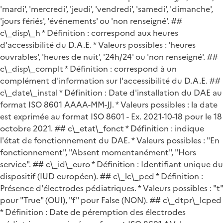
'mardi', 'mercredi', 'jeudi', 'vendredi', 'samedi', 'dimanche',
'jours fériés', 'événements' ou 'non renseigné'. ##
c\_disp\_h * Définition : correspond aux heures
d'accessibilité du D.A.E. * Valeurs possibles : 'heures
ouvrables', 'heures de nuit', '24h/24' ou 'non renseigné'. ##
c\_disp\_complt * Définition : correspond à un
complément d'information sur l'accessibilité du D.A.E. ##
c\_date\_instal * Définition : Date d'installation du DAE au
format ISO 8601 AAAA-MM-JJ. * Valeurs possibles : la date
est exprimée au format ISO 8601 - Ex. 2021-10-18 pour le 18
octobre 2021. ## c\_etat\_fonct * Définition : indique
l'état de fonctionnement du DAE. * Valeurs possibles : "En
fonctionnement", "Absent momentanément", "Hors
service". ## c\_id\_euro * Définition : Identifiant unique du
dispositif (IUD européen). ## c\_lc\_ped * Définition :
Présence d'électrodes pédiatriques. * Valeurs possibles : "t"
pour "True" (OUI), "f" pour False (NON). ## c\_dtpr\_lcped
* Définition : Date de péremption des électrodes